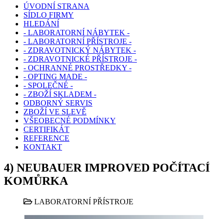
ÚVODNÍ STRANA
SÍDLO FIRMY
HLEDÁNÍ
- LABORATORNÍ NÁBYTEK -
- LABORATORNÍ PŘÍSTROJE -
- ZDRAVOTNICKÝ NÁBYTEK -
- ZDRAVOTNICKÉ PŘÍSTROJE -
- OCHRANNÉ PROSTŘEDKY -
- OPTING MADE -
- SPOLEČNÉ -
- ZBOŽÍ SKLADEM -
ODBORNÝ SERVIS
ZBOŽÍ VE SLEVĚ
VŠEOBECNÉ PODMÍNKY
CERTIFIKÁT
REFERENCE
KONTAKT
4) NEUBAUER IMPROVED POČÍTACÍ
KOMŮRKA
LABORATORNÍ PŘÍSTROJE