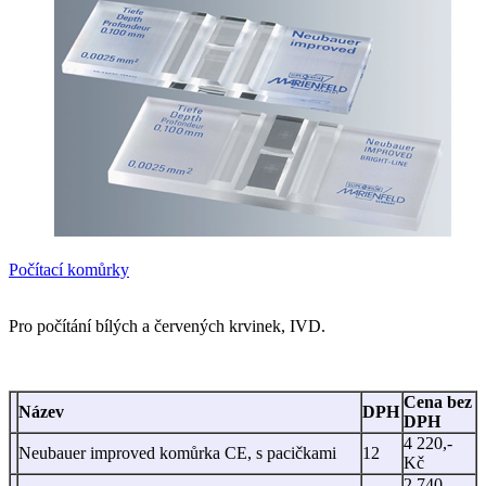
Počítací komůrky
Pro počítání bílých a červených krvinek, IVD.
Cena bez
Název
DPH
DPH
4 220,-
Neubauer improved komůrka CE, s pacičkami
12
Kč
2 740,-