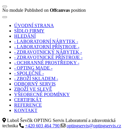
No module Published on
Offcanvas
position
ÚVODNÍ STRANA
SÍDLO FIRMY
HLEDÁNÍ
- LABORATORNÍ NÁBYTEK -
- LABORATORNÍ PŘÍSTROJE -
- ZDRAVOTNICKÝ NÁBYTEK -
- ZDRAVOTNICKÉ PŘÍSTROJE -
- OCHRANNÉ PROSTŘEDKY -
- OPTING MADE -
- SPOLEČNÉ -
- ZBOŽÍ SKLADEM -
ODBORNÝ SERVIS
ZBOŽÍ VE SLEVĚ
VŠEOBECNÉ PODMÍNKY
CERTIFIKÁT
REFERENCE
KONTAKT
Luboš Ševčík OPTING Servis Laboratorní a zdravotnická
technika
+420 603 464 790
optingservis@optingservis.cz