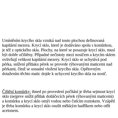
Umístěním krycího skla vzniká nad touto plochou definovaná
kapilární mezera. Krycí sklo, které je dodáváno spolu s komůrkou,
je též z optického skla. Plochy, na které se posazuje krycí sklo, musí
být dobře očištěny. Případné nečistoty mezi nosičem a krycím sklem
ovlivňují velikost kapilární mezery. Krycí sklo se uchytává pod
pérka, snížení přítlaku pérek se provede rýhovanými maticemi nad
pérkami, čímž se usnadní vložení krycího skla. Opětovným
dotažením těchto matic dojde k uchycení krycího skla na nosič.
Čištění komůrky:
ihned po provedení počítání je třeba sejmout krycí
sklo (nejprve snížit přítlak dotláčecích pérek rýhovanými maticemi)
a komůrku a krycí sklo omýt vodou nebo čstícím roztokem. Vzápětí
je třeba komůrku a krycí sklo osušit měkkým hadříkem nebo otřít
acetonem.