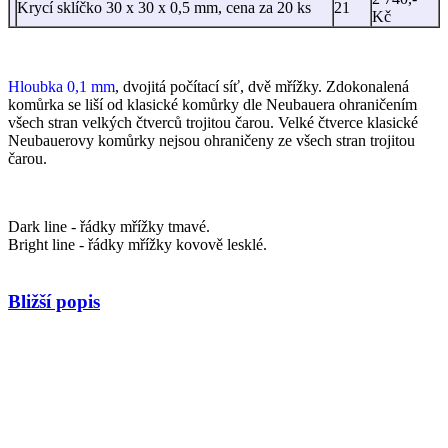
Krycí sklíčko 30 x 30 x 0,5 mm, cena za 20 ks
21
Kč
Hloubka 0,1 mm
, dvojitá počítací síť, dvě mřížky. Zdokonalená
komůrka se liší od klasické komůrky dle Neubauera ohraničením
všech stran velkých čtverců trojitou čarou. Velké čtverce klasické
Neubauerovy komůrky nejsou ohraničeny ze všech stran trojitou
čarou.
Dark line - řádky mřížky tmavé.
Bright line - řádky mřížky kovově lesklé.
Bližší popis