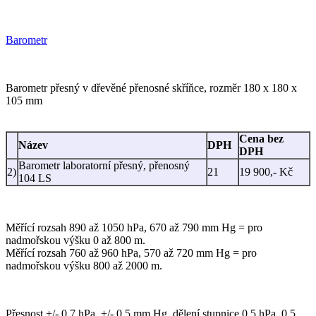
Barometr
Barometr přesný v dřevěné přenosné skříňce, rozměr 180 x 180 x
105 mm
Cena bez
Název
DPH
DPH
Barometr laboratorní přesný, přenosný
2)
21
19 900,- Kč
104 LS
Měřící rozsah 890 až 1050 hPa, 670 až 790 mm Hg = pro
nadmořskou výšku 0 až 800 m.
Měřící rozsah 760 až 960 hPa, 570 až 720 mm Hg = pro
nadmořskou výšku 800 až 2000 m.
Přesnost +/- 0,7 hPa, +/- 0,5 mm Hg, dělení stupnice 0,5 hPa, 0,5