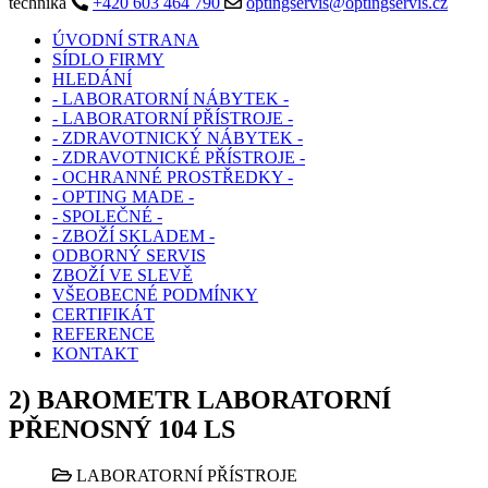
technika
+420 603 464 790
optingservis@optingservis.cz
ÚVODNÍ STRANA
SÍDLO FIRMY
HLEDÁNÍ
- LABORATORNÍ NÁBYTEK -
- LABORATORNÍ PŘÍSTROJE -
- ZDRAVOTNICKÝ NÁBYTEK -
- ZDRAVOTNICKÉ PŘÍSTROJE -
- OCHRANNÉ PROSTŘEDKY -
- OPTING MADE -
- SPOLEČNÉ -
- ZBOŽÍ SKLADEM -
ODBORNÝ SERVIS
ZBOŽÍ VE SLEVĚ
VŠEOBECNÉ PODMÍNKY
CERTIFIKÁT
REFERENCE
KONTAKT
2) BAROMETR LABORATORNÍ
PŘENOSNÝ 104 LS
LABORATORNÍ PŘÍSTROJE