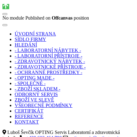
No module Published on
Offcanvas
position
ÚVODNÍ STRANA
SÍDLO FIRMY
HLEDÁNÍ
- LABORATORNÍ NÁBYTEK -
- LABORATORNÍ PŘÍSTROJE -
- ZDRAVOTNICKÝ NÁBYTEK -
- ZDRAVOTNICKÉ PŘÍSTROJE -
- OCHRANNÉ PROSTŘEDKY -
- OPTING MADE -
- SPOLEČNÉ -
- ZBOŽÍ SKLADEM -
ODBORNÝ SERVIS
ZBOŽÍ VE SLEVĚ
VŠEOBECNÉ PODMÍNKY
CERTIFIKÁT
REFERENCE
KONTAKT
Luboš Ševčík OPTING Servis Laboratorní a zdravotnická