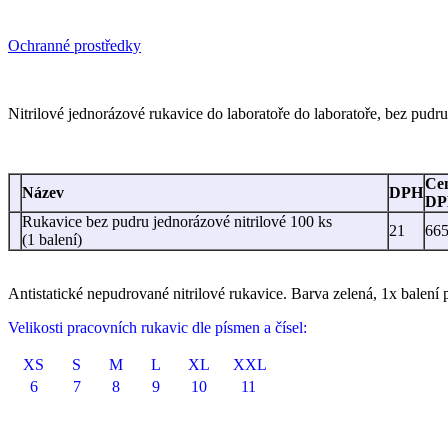
Ochranné prostředky
N
itrilové jednorázové rukavice do laboratoře do laboratoře, bez pudru
Ce
Název
DPH
DP
Rukavice bez pudru jednorázové nitrilové 100 ks
21
665
(1 balení)
Antistatické nepudrované nitrilové rukavice. Barva zelená, 1x balen
Velikosti pracovních rukavic dle písmen a čísel:
XS
S
M
L
XL
XXL
6
7
8
9
10
11