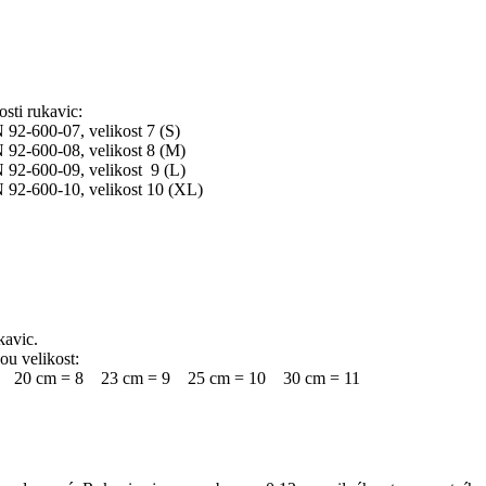
osti rukavic:
92-600-07, velikost 7 (S)
 92-600-08, velikost 8 (M)
 92-600-09, velikost 9 (L)
 92-600-10, velikost 10 (XL)
kavic.
ou velikost:
5 20 cm = 8 23 cm = 9 25 cm = 10 30 cm = 11