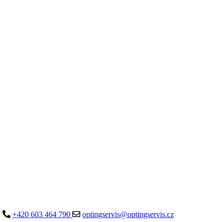
a
+420 603 464 790
optingservis@optingservis.cz