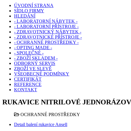
ÚVODNÍ STRANA
SÍDLO FIRMY
HLEDÁNÍ
- LABORATORNÍ NÁBYTEK -
- LABORATORNÍ PŘÍSTROJE -
- ZDRAVOTNICKÝ NÁBYTEK -
- ZDRAVOTNICKÉ PŘÍSTROJE -
- OCHRANNÉ PROSTŘEDKY -
- OPTING MADE -
- SPOLEČNÉ -
- ZBOŽÍ SKLADEM -
ODBORNÝ SERVIS
ZBOŽÍ VE SLEVĚ
VŠEOBECNÉ PODMÍNKY
CERTIFIKÁT
REFERENCE
KONTAKT
RUKAVICE NITRILOVÉ JEDNORÁZOV
OCHRANNÉ PROSTŘEDKY
Detail balení rukavice Ansell