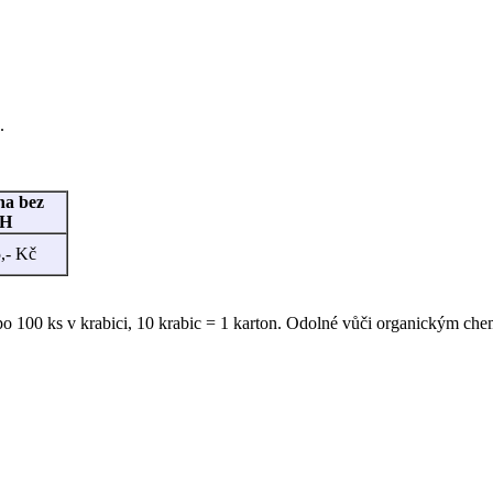
.
na bez
H
,- Kč
í po 100 ks v krabici, 10 krabic = 1 karton. Odolné vůči organickým c