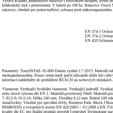
Vysoce kvalitní, jednorázové rukavice s rolovaným okrajem, uvnitř 
krátkodobý styk s potravinami. V balení po 100 ks. Rukavice Touc
rukavice, vhodné pro potravinářství, ochrana proti mikroorganismům.
EN 374-1 Ochran
EN 374-2 Ochran
EN 420 Ochranné
Parametry: TouchNTuff- 92-600 Datum vydání 2.7.2015.
Materiál r
merkaptobenzothia. Pouze velmi malý počet uživatelů může být citliv
informací nahlédněte do prohlášení REACH na webových stránkách 
Vlastnosti:
Vynikající fyzikální vlastnosti. Vynikající pohodlí. Vynika
nebo úrové výkonu dle EN 2. Materiál povrstvený Nitril. Materiál
7,
81/2
-9, 9
1/2
-10. Délka 240 mm. Tlouštka 0,12 mm. Balení 100 ruka
označovány: Vhodné pro speciální účely, Business Park, Block J Bou
89/686/EHS a evropských norem EN 420:2003 + A1:2009 a EN 374:2003
kvality dle EC pro finální produkt provedl Centexbel Technologie p