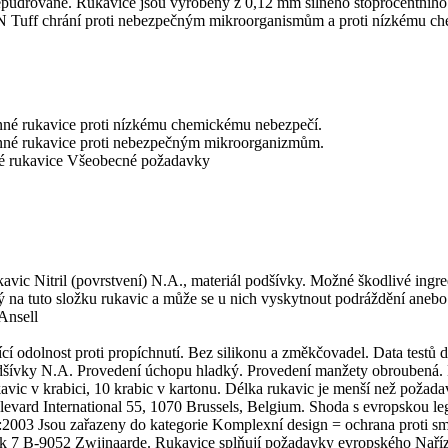
nepudrované. Rukavice jsou vyrobeny z 0,12 mm silného stoprocentního
h N Tuff chrání proti nebezpečným mikroorganismům a proti nízkému 
né rukavice proti nízkému chemickému nebezpečí.
né rukavice proti nebezpečným mikroorganizmům.
 rukavice Všeobecné požadavky
ukavic
Nitril (povrstvení) N.A., materiál podšívky. M
ožné škodlivé ingre
ý na tuto složku rukavic a může se u nich vyskytnout podráždění anebo
Ansell
jící odolnost proti propíchnutí. Bez silikonu a změkčovadel.
Data testů 
 podšívky N.A. Provedení úchopu hladký. Provedení manžety obrouben
vic v krabici, 10 krabic v kartonu. Délka rukavic je menší než požada
levard International 55, 1070 Brussels, Belgium.
Shoda s evropskou leg
 Jsou zařazeny do kategorie Komplexní design = ochrana proti smrte
ark 7 B-9052 Zwijnaarde. Rukavice splňují požadavky evropského Naříz