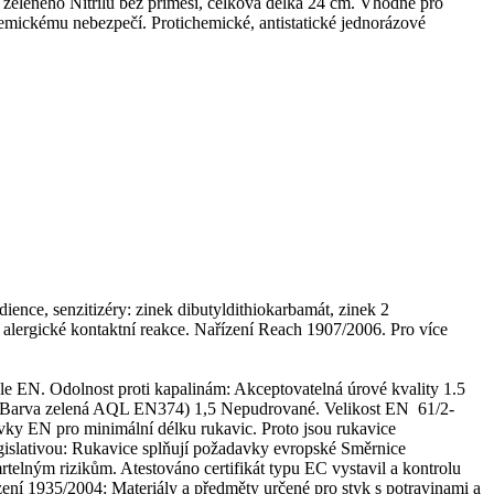
 zeleného Nitrilu bez příměsí, celková délka 24 cm. Vhodné pro
chemickému nebezpečí.
Protichemické, antistatické jednorázové
dience, s
enzitizéry:
zinek dibutyldithiokarbamát, zinek 2
 alergické kontaktní reakce.
Nařízení Reach 1907/2006.
Pro více
dle EN. Odolnost proti kapalinám:
Akceptovatelná úrové kvality 1.5
á. Barva zelená AQL EN374) 1,5 Nepudrované. Velikost EN 6
1/2
-
vky EN pro minimální délku rukavic. Proto jsou rukavice
islativou:
Rukavice splňují požadavky evropské Směrnice
lným rizikům. Atestováno certifikát typu EC vystavil a kontrolu
ení 1935/2004: Materiály a předměty určené pro styk s potravinami a