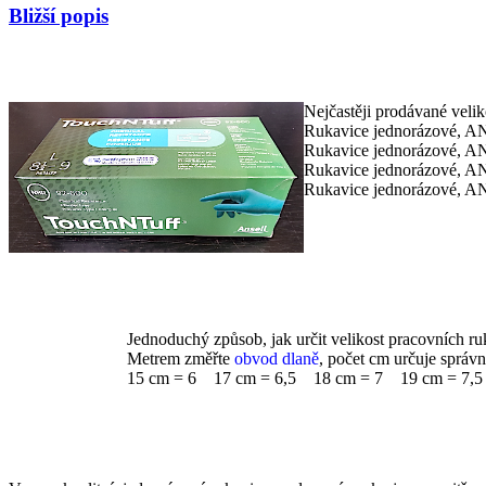
Bližší popis
Nejčastěji prodávané velik
Rukavice jednorázové, AN 
Rukavice jednorázové, AN
Rukavice jednorázové, AN
Rukavice jednorázové, AN
Jednoduchý způsob, jak určit velikost pracovních ru
Metrem změřte
obvod dlaně
, počet cm určuje správn
15 cm = 6 17 cm = 6,5 18 cm = 7 19 cm = 7,