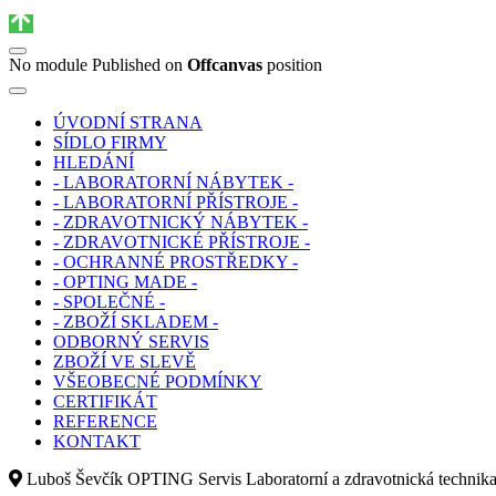
No module Published on
Offcanvas
position
ÚVODNÍ STRANA
SÍDLO FIRMY
HLEDÁNÍ
- LABORATORNÍ NÁBYTEK -
- LABORATORNÍ PŘÍSTROJE -
- ZDRAVOTNICKÝ NÁBYTEK -
- ZDRAVOTNICKÉ PŘÍSTROJE -
- OCHRANNÉ PROSTŘEDKY -
- OPTING MADE -
- SPOLEČNÉ -
- ZBOŽÍ SKLADEM -
ODBORNÝ SERVIS
ZBOŽÍ VE SLEVĚ
VŠEOBECNÉ PODMÍNKY
CERTIFIKÁT
REFERENCE
KONTAKT
Luboš Ševčík OPTING Servis Laboratorní a zdravotnická technik