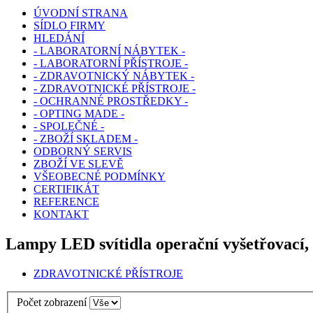
ÚVODNÍ STRANA
SÍDLO FIRMY
HLEDÁNÍ
- LABORATORNÍ NÁBYTEK -
- LABORATORNÍ PŘÍSTROJE -
- ZDRAVOTNICKÝ NÁBYTEK -
- ZDRAVOTNICKÉ PŘÍSTROJE -
- OCHRANNÉ PROSTŘEDKY -
- OPTING MADE -
- SPOLEČNÉ -
- ZBOŽÍ SKLADEM -
ODBORNÝ SERVIS
ZBOŽÍ VE SLEVĚ
VŠEOBECNÉ PODMÍNKY
CERTIFIKÁT
REFERENCE
KONTAKT
Lampy LED svítidla operační vyšetřovací, 
ZDRAVOTNICKÉ PŘÍSTROJE
Počet zobrazení