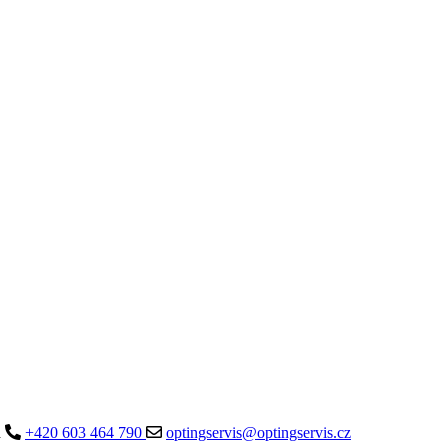
a
+420 603 464 790
optingservis@optingservis.cz