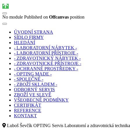
No module Published on
Offcanvas
position
ÚVODNÍ STRANA
SÍDLO FIRMY
HLEDÁNÍ
- LABORATORNÍ NÁBYTEK -
- LABORATORNÍ PŘÍSTROJE -
- ZDRAVOTNICKÝ NÁBYTEK -
- ZDRAVOTNICKÉ PŘÍSTROJE -
- OCHRANNÉ PROSTŘEDKY -
- OPTING MADE -
- SPOLEČNÉ -
- ZBOŽÍ SKLADEM -
ODBORNÝ SERVIS
ZBOŽÍ VE SLEVĚ
VŠEOBECNÉ PODMÍNKY
CERTIFIKÁT
REFERENCE
KONTAKT
Luboš Ševčík OPTING Servis Laboratorní a zdravotnická technik