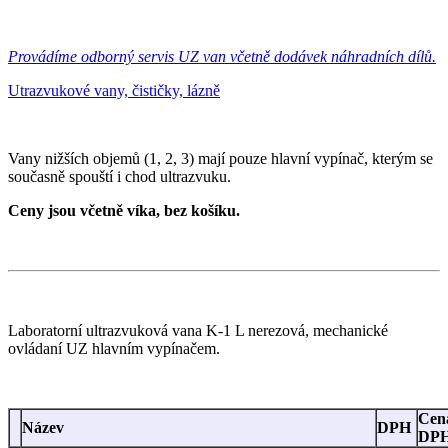
Provádíme odborný servis UZ van včetně dodávek náhradních dílů.
Utrazvukové vany, čističky, lázně
Vany nižších objemů (1, 2, 3) mají pouze hlavní vypínač, kterým se
současně spouští i chod ultrazvuku.
Ceny jsou včetně víka, bez košíku.
Laboratorní ultrazvuková vana K-1 L nerezová, mechanické
ovládaní UZ hlavním vypínačem.
Cen
Název
DPH
DP