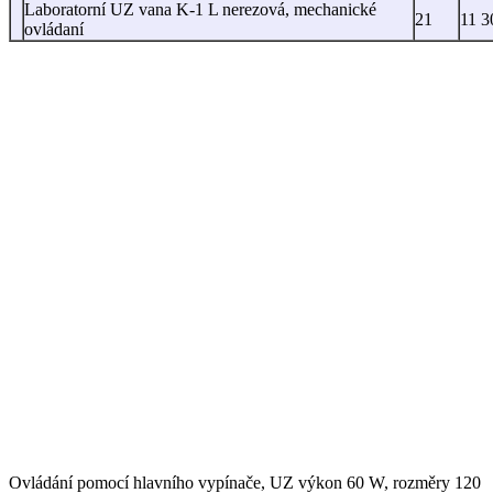
Laboratorní UZ vana K-1 L nerezová, mechanické
21
11 3
ovládaní
Ovládání pomocí hlavního vypínače, UZ výkon 60 W, rozměry 120