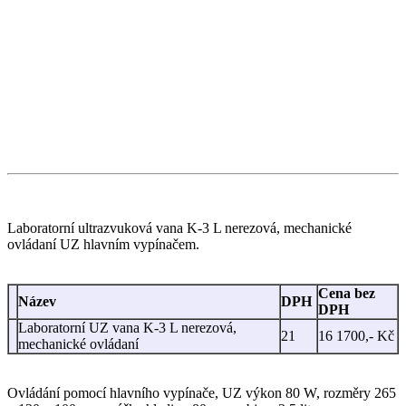
Laboratorní ultrazvuková vana K-3 L nerezová, mechanické
ovládaní UZ hlavním vypínačem.
Cena bez
Název
DPH
DPH
Laboratorní UZ vana K-3 L nerezová,
21
16 1700,- Kč
mechanické ovládaní
Ovládání pomocí hlavního vypínače, UZ výkon 80 W, rozměry 265