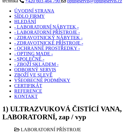
technika
+420 603 464 790
optingservis@optingservis.cz
ÚVODNÍ STRANA
SÍDLO FIRMY
HLEDÁNÍ
- LABORATORNÍ NÁBYTEK -
- LABORATORNÍ PŘÍSTROJE -
- ZDRAVOTNICKÝ NÁBYTEK -
- ZDRAVOTNICKÉ PŘÍSTROJE -
- OCHRANNÉ PROSTŘEDKY -
- OPTING MADE -
- SPOLEČNÉ -
- ZBOŽÍ SKLADEM -
ODBORNÝ SERVIS
ZBOŽÍ VE SLEVĚ
VŠEOBECNÉ PODMÍNKY
CERTIFIKÁT
REFERENCE
KONTAKT
1) ULTRAZVUKOVÁ ČISTÍCÍ VANA,
LABORATORNÍ, zap / vyp
LABORATORNÍ PŘÍSTROJE