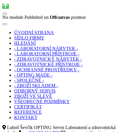
No module Published on
Offcanvas
position
ÚVODNÍ STRANA
SÍDLO FIRMY
HLEDÁNÍ
- LABORATORNÍ NÁBYTEK -
- LABORATORNÍ PŘÍSTROJE -
- ZDRAVOTNICKÝ NÁBYTEK -
- ZDRAVOTNICKÉ PŘÍSTROJE -
- OCHRANNÉ PROSTŘEDKY -
- OPTING MADE -
- SPOLEČNÉ -
- ZBOŽÍ SKLADEM -
ODBORNÝ SERVIS
ZBOŽÍ VE SLEVĚ
VŠEOBECNÉ PODMÍNKY
CERTIFIKÁT
REFERENCE
KONTAKT
Luboš Ševčík OPTING Servis Laboratorní a zdravotnická