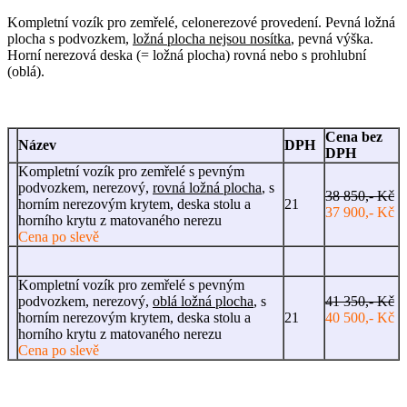
Kompletní vozík pro zemřelé, celonerezové provedení. Pevná ložná
plocha s podvozkem,
ložná plocha nejsou nosítka
, pevná výška.
Horní nerezová deska (= ložná plocha) rovná nebo s prohlubní
(oblá).
Cena bez
Název
DPH
DPH
Kompletní vozík pro zemřelé s pevným
podvozkem, nerezový,
rovná ložná plocha
, s
38 850,- Kč
horním nerezovým krytem, deska stolu a
21
37 900,- Kč
horního krytu z matovaného nerezu
Cena po slevě
Kompletní vozík pro zemřelé s pevným
podvozkem, nerezový,
oblá ložná plocha
, s
41 350,- Kč
horním nerezovým krytem, deska stolu a
21
40 500,- Kč
horního krytu z matovaného nerezu
Cena po slevě