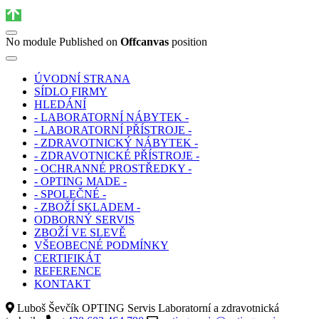
No module Published on
Offcanvas
position
ÚVODNÍ STRANA
SÍDLO FIRMY
HLEDÁNÍ
- LABORATORNÍ NÁBYTEK -
- LABORATORNÍ PŘÍSTROJE -
- ZDRAVOTNICKÝ NÁBYTEK -
- ZDRAVOTNICKÉ PŘÍSTROJE -
- OCHRANNÉ PROSTŘEDKY -
- OPTING MADE -
- SPOLEČNÉ -
- ZBOŽÍ SKLADEM -
ODBORNÝ SERVIS
ZBOŽÍ VE SLEVĚ
VŠEOBECNÉ PODMÍNKY
CERTIFIKÁT
REFERENCE
KONTAKT
Luboš Ševčík OPTING Servis Laboratorní a zdravotnická