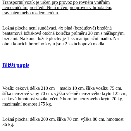
Transportní vozík je určen pro provoz po rovném vnitřním
nemocničním prostředí. Není určen pro provor v hrbolatém,
travnatém nebo rostlém terénu.
Ložná plocha není sundávací,
4x plná (bezdušová) brzděná
bantamová ložisková otočná kolečka průměru 20 cm s nášlapnými
brzdami. Na konci ložné plochy je 1 ks manipulační madlo. Na
obou koncích hormího krytu jsou 2 ks úchopová madla.
Bližší popis
Vozík:
ceková délka 210 cm + madlo 10 cm, šířka vozíku 75 cm,
šířka nerezové vany 70 cm, výška včetně nerezového krytu 125 cm,
celková hmotnost vozíku včetně horního nerezového krytu 70 kg,
maximální nosnost 175 kg.
Ložná plocha:
délka 200 cm, šířka 70 cm, výška 80 cm, hmotnost
36 kg.