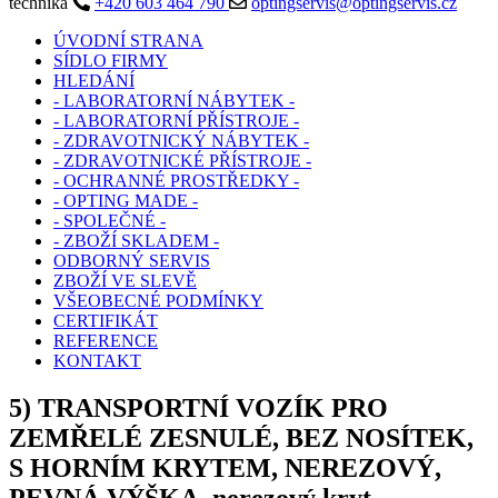
technika
+420 603 464 790
optingservis@optingservis.cz
ÚVODNÍ STRANA
SÍDLO FIRMY
HLEDÁNÍ
- LABORATORNÍ NÁBYTEK -
- LABORATORNÍ PŘÍSTROJE -
- ZDRAVOTNICKÝ NÁBYTEK -
- ZDRAVOTNICKÉ PŘÍSTROJE -
- OCHRANNÉ PROSTŘEDKY -
- OPTING MADE -
- SPOLEČNÉ -
- ZBOŽÍ SKLADEM -
ODBORNÝ SERVIS
ZBOŽÍ VE SLEVĚ
VŠEOBECNÉ PODMÍNKY
CERTIFIKÁT
REFERENCE
KONTAKT
5) TRANSPORTNÍ VOZÍK PRO
ZEMŘELÉ ZESNULÉ, BEZ NOSÍTEK,
S HORNÍM KRYTEM, NEREZOVÝ,
PEVNÁ VÝŠKA, nerezový kryt