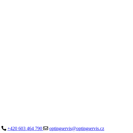
a
+420 603 464 790
optingservis@optingservis.cz