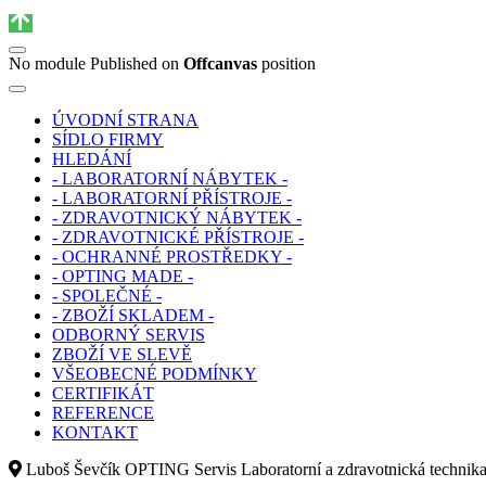
No module Published on
Offcanvas
position
ÚVODNÍ STRANA
SÍDLO FIRMY
HLEDÁNÍ
- LABORATORNÍ NÁBYTEK -
- LABORATORNÍ PŘÍSTROJE -
- ZDRAVOTNICKÝ NÁBYTEK -
- ZDRAVOTNICKÉ PŘÍSTROJE -
- OCHRANNÉ PROSTŘEDKY -
- OPTING MADE -
- SPOLEČNÉ -
- ZBOŽÍ SKLADEM -
ODBORNÝ SERVIS
ZBOŽÍ VE SLEVĚ
VŠEOBECNÉ PODMÍNKY
CERTIFIKÁT
REFERENCE
KONTAKT
Luboš Ševčík OPTING Servis Laboratorní a zdravotnická technik