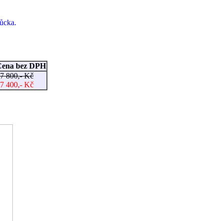
ůcka.
Cena bez DPH
7 800,- Kč
7 400,- Kč