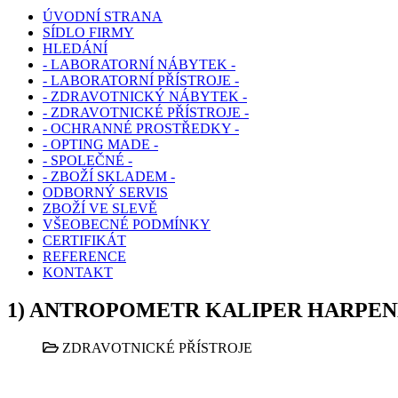
ÚVODNÍ STRANA
SÍDLO FIRMY
HLEDÁNÍ
- LABORATORNÍ NÁBYTEK -
- LABORATORNÍ PŘÍSTROJE -
- ZDRAVOTNICKÝ NÁBYTEK -
- ZDRAVOTNICKÉ PŘÍSTROJE -
- OCHRANNÉ PROSTŘEDKY -
- OPTING MADE -
- SPOLEČNÉ -
- ZBOŽÍ SKLADEM -
ODBORNÝ SERVIS
ZBOŽÍ VE SLEVĚ
VŠEOBECNÉ PODMÍNKY
CERTIFIKÁT
REFERENCE
KONTAKT
1) ANTROPOMETR KALIPER HARPEN
ZDRAVOTNICKÉ PŘÍSTROJE