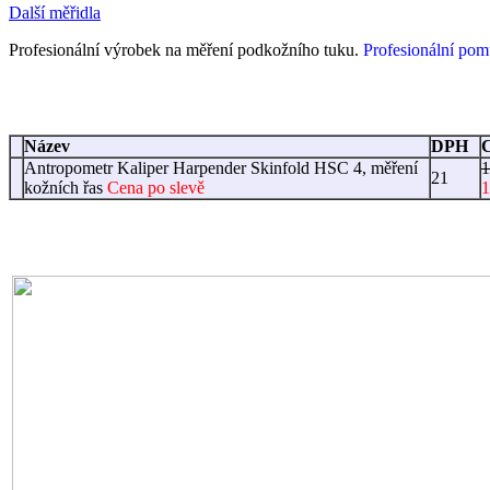
Další měřidla
Profesionální výrobek na měření podk
ožního tuku.
Profesionální pom
Název
DPH
Antropometr Kaliper Harpender Skinfold HSC 4, měření
1
21
kožních řas
Cena po slevě
1