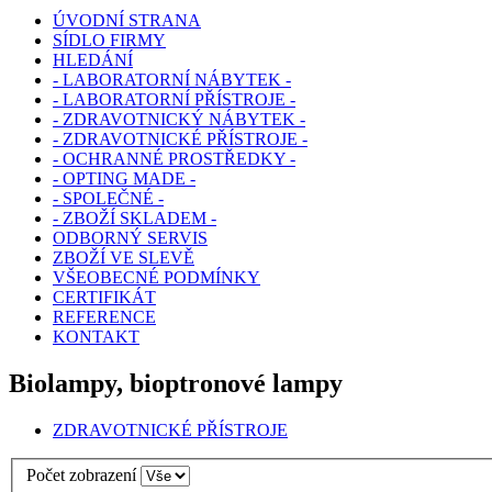
ÚVODNÍ STRANA
SÍDLO FIRMY
HLEDÁNÍ
- LABORATORNÍ NÁBYTEK -
- LABORATORNÍ PŘÍSTROJE -
- ZDRAVOTNICKÝ NÁBYTEK -
- ZDRAVOTNICKÉ PŘÍSTROJE -
- OCHRANNÉ PROSTŘEDKY -
- OPTING MADE -
- SPOLEČNÉ -
- ZBOŽÍ SKLADEM -
ODBORNÝ SERVIS
ZBOŽÍ VE SLEVĚ
VŠEOBECNÉ PODMÍNKY
CERTIFIKÁT
REFERENCE
KONTAKT
Biolampy, bioptronové lampy
ZDRAVOTNICKÉ PŘÍSTROJE
Počet zobrazení