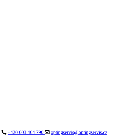
a
+420 603 464 790
optingservis@optingservis.cz