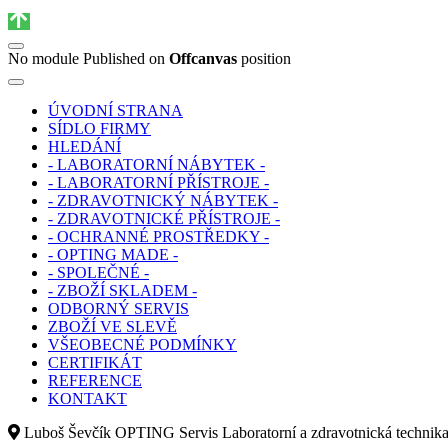
No module Published on
Offcanvas
position
ÚVODNÍ STRANA
SÍDLO FIRMY
HLEDÁNÍ
- LABORATORNÍ NÁBYTEK -
- LABORATORNÍ PŘÍSTROJE -
- ZDRAVOTNICKÝ NÁBYTEK -
- ZDRAVOTNICKÉ PŘÍSTROJE -
- OCHRANNÉ PROSTŘEDKY -
- OPTING MADE -
- SPOLEČNÉ -
- ZBOŽÍ SKLADEM -
ODBORNÝ SERVIS
ZBOŽÍ VE SLEVĚ
VŠEOBECNÉ PODMÍNKY
CERTIFIKÁT
REFERENCE
KONTAKT
Luboš Ševčík OPTING Servis Laboratorní a zdravotnická technik