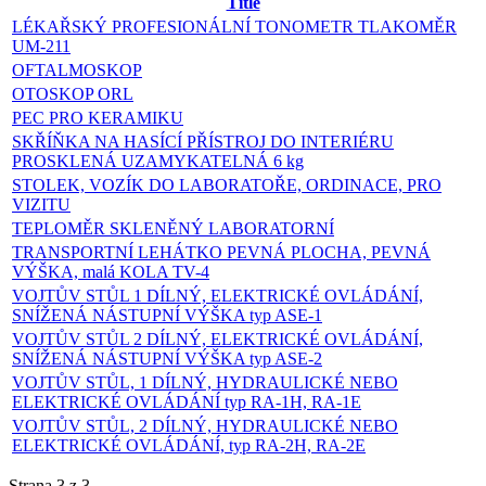
Title
LÉKAŘSKÝ PROFESIONÁLNÍ TONOMETR TLAKOMĚR
UM-211
OFTALMOSKOP
OTOSKOP ORL
PEC PRO KERAMIKU
SKŘÍŇKA NA HASÍCÍ PŘÍSTROJ DO INTERIÉRU
PROSKLENÁ UZAMYKATELNÁ 6 kg
STOLEK, VOZÍK DO LABORATOŘE, ORDINACE, PRO
VIZITU
TEPLOMĚR SKLENĚNÝ LABORATORNÍ
TRANSPORTNÍ LEHÁTKO PEVNÁ PLOCHA, PEVNÁ
VÝŠKA, malá KOLA TV-4
VOJTŮV STŮL 1 DÍLNÝ, ELEKTRICKÉ OVLÁDÁNÍ,
SNÍŽENÁ NÁSTUPNÍ VÝŠKA typ ASE-1
VOJTŮV STŮL 2 DÍLNÝ, ELEKTRICKÉ OVLÁDÁNÍ,
SNÍŽENÁ NÁSTUPNÍ VÝŠKA typ ASE-2
VOJTŮV STŮL, 1 DÍLNÝ, HYDRAULICKÉ NEBO
ELEKTRICKÉ OVLÁDÁNÍ typ RA-1H, RA-1E
VOJTŮV STŮL, 2 DÍLNÝ, HYDRAULICKÉ NEBO
ELEKTRICKÉ OVLÁDÁNÍ, typ RA-2H, RA-2E
Strana 3 z 3