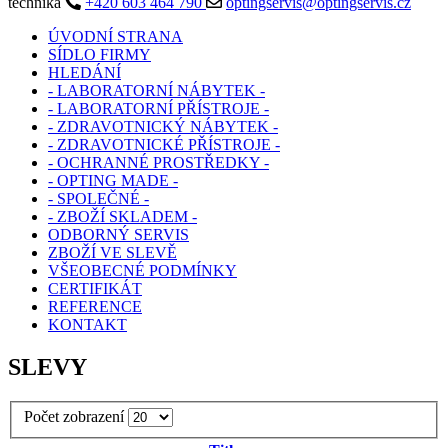
technika
+420 603 464 790
optingservis@optingservis.cz
ÚVODNÍ STRANA
SÍDLO FIRMY
HLEDÁNÍ
- LABORATORNÍ NÁBYTEK -
- LABORATORNÍ PŘÍSTROJE -
- ZDRAVOTNICKÝ NÁBYTEK -
- ZDRAVOTNICKÉ PŘÍSTROJE -
- OCHRANNÉ PROSTŘEDKY -
- OPTING MADE -
- SPOLEČNÉ -
- ZBOŽÍ SKLADEM -
ODBORNÝ SERVIS
ZBOŽÍ VE SLEVĚ
VŠEOBECNÉ PODMÍNKY
CERTIFIKÁT
REFERENCE
KONTAKT
SLEVY
Počet zobrazení