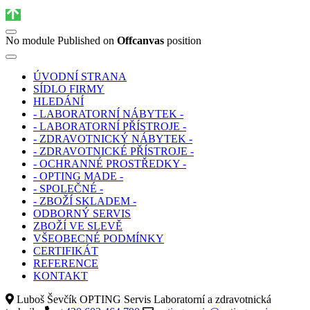
No module Published on
Offcanvas
position
ÚVODNÍ STRANA
SÍDLO FIRMY
HLEDÁNÍ
- LABORATORNÍ NÁBYTEK -
- LABORATORNÍ PŘÍSTROJE -
- ZDRAVOTNICKÝ NÁBYTEK -
- ZDRAVOTNICKÉ PŘÍSTROJE -
- OCHRANNÉ PROSTŘEDKY -
- OPTING MADE -
- SPOLEČNÉ -
- ZBOŽÍ SKLADEM -
ODBORNÝ SERVIS
ZBOŽÍ VE SLEVĚ
VŠEOBECNÉ PODMÍNKY
CERTIFIKÁT
REFERENCE
KONTAKT
Luboš Ševčík OPTING Servis Laboratorní a zdravotnická